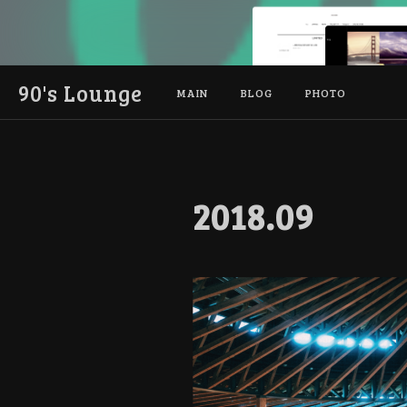
90's Lounge
MAIN
BLOG
PHOTO
2018
.
09