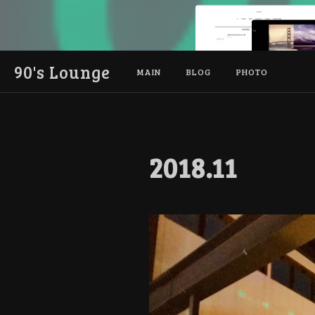
90's Lounge
MAIN
BLOG
PHOTO
2018
.
11