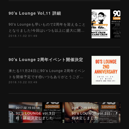
90's Lounge Vol,11 詳細
90's Loungeも早いもので2周年を迎えること
となりました!今回はいつも以上に盛大に開…
2018.11.02 01:49
90's Lounge 2周年イベント開催決定
来たる11月24日に90’s Lounge 2周年イベン
トを開催予定です🎂いつもありがとうござ…
2018.10.22 03:49
2017.02.15 03:58
2016.12.15 03:51
90'S LOUNGE vol.3日
90's LOUNGE vol.2日
程・詳細決定しました
程決定しました