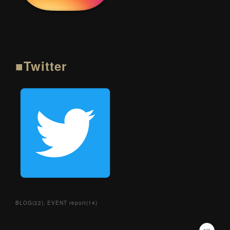
■Twitter
BLOG
(
22
)
EVENT report
(
14
)